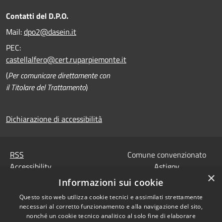
Contatti del D.P.O.
Mail:
dpo2@dasein.it
PEC:
castellalfero@cert.ruparpiemonte.it
(
Per comunicare direttamente con
il Titolare del Trattamento
)
Dichiarazione di accessibilità
RSS
Comune convenzionato
Accessibility
Astigov
×
Privacy
Informazioni sui cookie
Progetto
|
Convenzione
|
Cookie
Adesioni
Questo sito web utilizza cookie tecnici e assimilati strettamente
Sitemap
necessari al corretto funzionamento e alla navigazione del sito,
Codice Univoco IPA,
nonché un cookie tecnico analitico al solo fine di elaborare
•
Accesso redazione