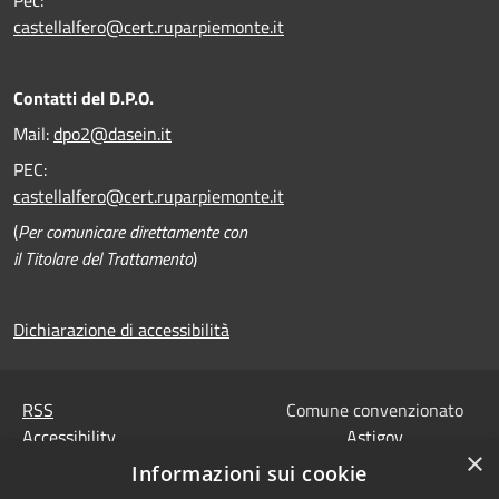
Pec:
castellalfero@cert.ruparpiemonte.it
Contatti del D.P.O.
Mail:
dpo2@dasein.it
PEC:
castellalfero@cert.ruparpiemonte.it
(
Per comunicare direttamente con
il Titolare del Trattamento
)
Dichiarazione di accessibilità
RSS
Comune convenzionato
Accessibility
Astigov
×
Privacy
Informazioni sui cookie
Progetto
|
Convenzione
|
Cookie