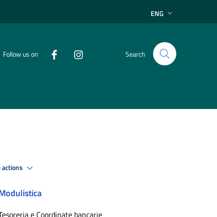
ENG
Follow us on
Search
 actions
Modulistica
Tesoreria e Coordinate bancarie