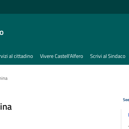
ro
vizi al cittadino
Vivere Castell'Alfero
Scrivi al Sindaco
nina
See
ina