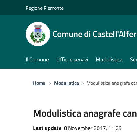
Salta al contenuto principale
Regione Piemonte
Comune di Castell'Alfe
Il Comune
Uffici e servizi
Modulistica
Ser
Home
>
Modulistica
>
Modulistica anagrafe ca
Modulistica anagrafe can
Last update
: 8 November 2017, 11:29