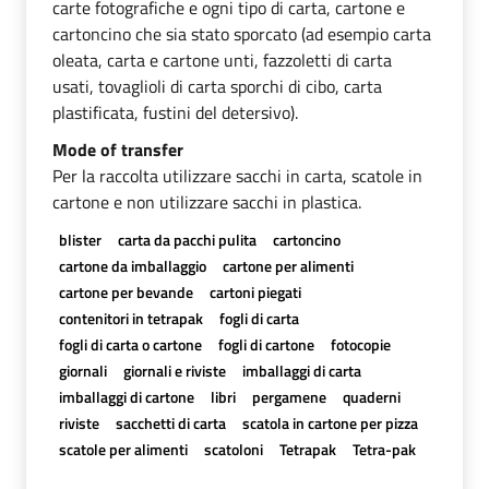
carte fotografiche e ogni tipo di carta, cartone e
cartoncino che sia stato sporcato (ad esempio carta
oleata, carta e cartone unti, fazzoletti di carta
usati, tovaglioli di carta sporchi di cibo, carta
plastificata, fustini del detersivo).
Mode of transfer
Per la raccolta utilizzare sacchi in carta, scatole in
cartone e non utilizzare sacchi in plastica.
blister
carta da pacchi pulita
cartoncino
cartone da imballaggio
cartone per alimenti
cartone per bevande
cartoni piegati
contenitori in tetrapak
fogli di carta
fogli di carta o cartone
fogli di cartone
fotocopie
giornali
giornali e riviste
imballaggi di carta
imballaggi di cartone
libri
pergamene
quaderni
riviste
sacchetti di carta
scatola in cartone per pizza
scatole per alimenti
scatoloni
Tetrapak
Tetra-pak