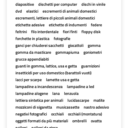
diapositive
dischetti per computer
dischi in vinile
dvd
elastici
escrementi di animali domestici
escrementi, lettiere di piccoli animali domestici
etichette adesive
etichette di indumenti
federe
feltrini
filo interdentale
fiori finti
floppy disk
forchette in plastica
fotografie
ganci per chiuderei sacchetti
giocattoli
gomma
gomma da masticare
gommapiuma
goniometri
grucce appendiabiti
guanti in gomma, lattice, usa e getta
guarnizioni
insetticidi per uso domestico (barattoli vuoti)
lacci per scarpe
lamette usa e getta
lampadine a incandescenza
lampadine a led
lampadine alogene
lana
lenzuola
lettiera sintetica per animali
lucidascarpe
matite
mozziconi di sigaretta
musicassette
nastro adesivo
negativi fotografici
occhiali
occhiali (montatura)
oggetti formati da più materiali
ombrelli
ovatta
palloni
palloni da gioco