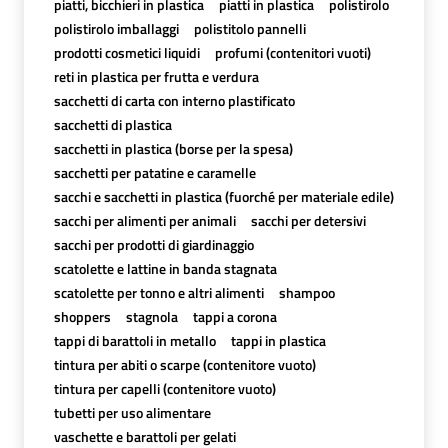
piatti, bicchieri in plastica
piatti in plastica
polistirolo
polistirolo imballaggi
polistitolo pannelli
prodotti cosmetici liquidi
profumi (contenitori vuoti)
reti in plastica per frutta e verdura
sacchetti di carta con interno plastificato
sacchetti di plastica
sacchetti in plastica (borse per la spesa)
sacchetti per patatine e caramelle
sacchi e sacchetti in plastica (fuorché per materiale edile)
sacchi per alimenti per animali
sacchi per detersivi
sacchi per prodotti di giardinaggio
scatolette e lattine in banda stagnata
scatolette per tonno e altri alimenti
shampoo
shoppers
stagnola
tappi a corona
tappi di barattoli in metallo
tappi in plastica
tintura per abiti o scarpe (contenitore vuoto)
tintura per capelli (contenitore vuoto)
tubetti per uso alimentare
vaschette e barattoli per gelati