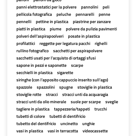
panni elettrostatici per la polvere
pannolini
peli
pellicola fotografica
peluche
pennarelli
penne
pennelli
pettine in plastica
piastrine per zanzare
piatti in plastica
piume
polvere da pulizia pavimenti
polveri dell'aspirapoolveri
posate in plastica
profilattici
reggette per legatura pacchi
righelli
rullino fotografico
sacchetti per aspirapolvere
sacchetti usati per l’acquisto di ortaggi sfusi
sapone in pezzi e saponette
scarpe
secchielli in plastica
sigarette
siringhe (con l'apposito cappuccio inserito sull'ago)
spazzole
spazzolini
spugne
stoviglie in plastica
stoviglie rotte
stracci
stracci unti da acquaragia
stracci unti da olio minerale
suole per scarpe
sveglie
tagliere in plastica
tappezzeria/tappeti
trucchi
tubetti di colore
tubetti di dentifricio
tubetto del dentifricio
uncinetto
unghie
vasi in plastica
vasi in terracotta
videocassette