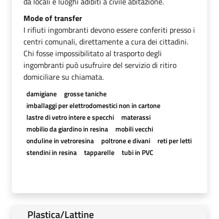
da locali e luoghi adibiti a civile abitazione.
Mode of transfer
I rifiuti ingombranti devono essere conferiti presso i
centri comunali, direttamente a cura dei cittadini.
Chi fosse impossibilitato al trasporto degli
ingombranti può usufruire del servizio di ritiro
domiciliare su chiamata.
damigiane
grosse taniche
imballaggi per elettrodomestici non in cartone
lastre di vetro intere e specchi
materassi
mobilio da giardino in resina
mobili vecchi
onduline in vetroresina
poltrone e divani
reti per letti
stendini in resina
tapparelle
tubi in PVC
Plastica/Lattine