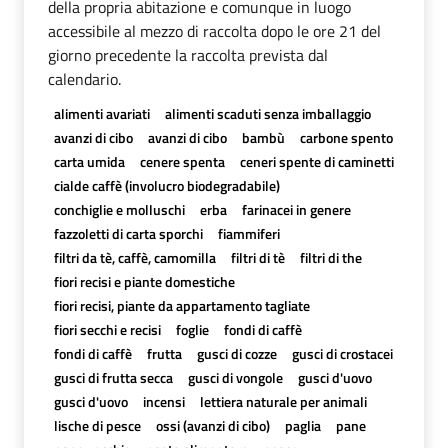
della propria abitazione e comunque in luogo
accessibile al mezzo di raccolta dopo le ore 21 del
giorno precedente la raccolta prevista dal
calendario.
alimenti avariati
alimenti scaduti senza imballaggio
avanzi di cibo
avanzi di cibo
bambù
carbone spento
carta umida
cenere spenta
ceneri spente di caminetti
cialde caffè (involucro biodegradabile)
conchiglie e molluschi
erba
farinacei in genere
fazzoletti di carta sporchi
fiammiferi
filtri da tè, caffè, camomilla
filtri di tè
filtri di the
fiori recisi e piante domestiche
fiori recisi, piante da appartamento tagliate
fiori secchi e recisi
foglie
fondi di caffè
fondi di caffè
frutta
gusci di cozze
gusci di crostacei
gusci di frutta secca
gusci di vongole
gusci d'uovo
gusci d'uovo
incensi
lettiera naturale per animali
lische di pesce
ossi (avanzi di cibo)
paglia
pane