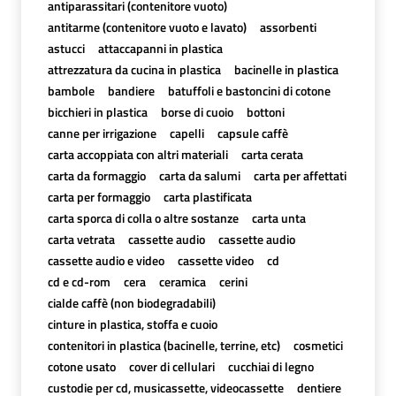
antiparassitari (contenitore vuoto)
antitarme (contenitore vuoto e lavato)
assorbenti
astucci
attaccapanni in plastica
attrezzatura da cucina in plastica
bacinelle in plastica
bambole
bandiere
batuffoli e bastoncini di cotone
bicchieri in plastica
borse di cuoio
bottoni
canne per irrigazione
capelli
capsule caffè
carta accoppiata con altri materiali
carta cerata
carta da formaggio
carta da salumi
carta per affettati
carta per formaggio
carta plastificata
carta sporca di colla o altre sostanze
carta unta
carta vetrata
cassette audio
cassette audio
cassette audio e video
cassette video
cd
cd e cd-rom
cera
ceramica
cerini
cialde caffè (non biodegradabili)
cinture in plastica, stoffa e cuoio
contenitori in plastica (bacinelle, terrine, etc)
cosmetici
cotone usato
cover di cellulari
cucchiai di legno
custodie per cd, musicassette, videocassette
dentiere