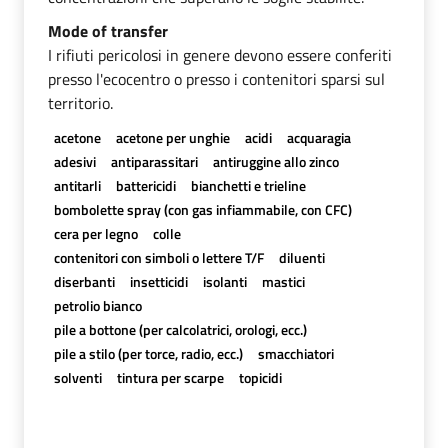
Mode of transfer
I rifiuti pericolosi in genere devono essere conferiti
presso l'ecocentro o presso i contenitori sparsi sul
territorio.
acetone
acetone per unghie
acidi
acquaragia
adesivi
antiparassitari
antiruggine allo zinco
antitarli
battericidi
bianchetti e trieline
bombolette spray (con gas infiammabile, con CFC)
cera per legno
colle
contenitori con simboli o lettere T/F
diluenti
diserbanti
insetticidi
isolanti
mastici
petrolio bianco
pile a bottone (per calcolatrici, orologi, ecc.)
pile a stilo (per torce, radio, ecc.)
smacchiatori
solventi
tintura per scarpe
topicidi