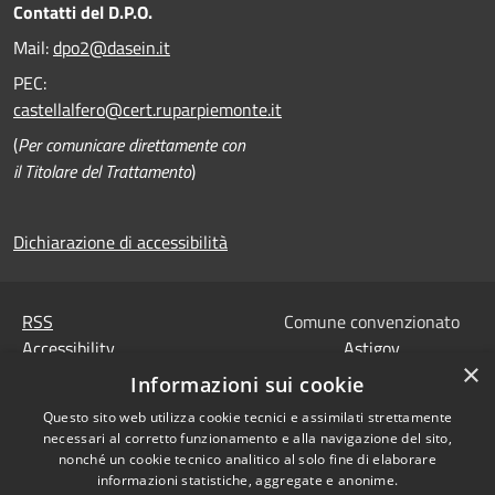
Contatti del D.P.O.
Mail:
dpo2@dasein.it
PEC:
castellalfero@cert.ruparpiemonte.it
(
Per comunicare direttamente con
il Titolare del Trattamento
)
Dichiarazione di accessibilità
RSS
Comune convenzionato
Accessibility
Astigov
×
Privacy
Informazioni sui cookie
Progetto
|
Convenzione
|
Cookie
Adesioni
Questo sito web utilizza cookie tecnici e assimilati strettamente
Sitemap
necessari al corretto funzionamento e alla navigazione del sito,
Codice Univoco IPA,
nonché un cookie tecnico analitico al solo fine di elaborare
•
Accesso redazione
Tesoreria e Coordinate
informazioni statistiche, aggregate e anonime.