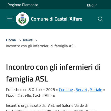
Salta al contenuto principale
Regione Piemonte
ENG
Comune di Castell'Alfero
Home
>
News
>
Incontro con gli infermieri di famiglia ASL
Incontro con gli infermieri di
famiglia ASL
Published on 8 October 2025 •
Comune
,
Servizi
,
Sociale
•
Piazza Castello, Castell'Alfero
Incontro organizzato dall'ASL nel Salone Verde di