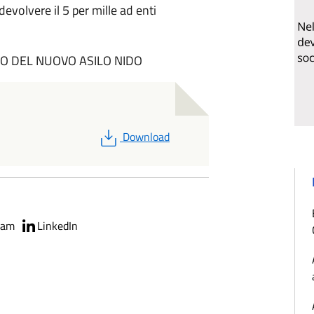
devolvere il 5 per mille ad enti
DO DEL NUOVO ASILO NIDO
PDF
Download
ram
LinkedIn