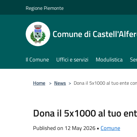
Salta al contenuto principale
Regione Piemonte
Comune di Castell'Alfe
Il Comune
Uffici e servizi
Modulistica
Ser
Home
>
News
>
Dona il 5x1000 al tuo ente c
Dona il 5x1000 al tuo en
Published on 12 May 2026 •
Comune