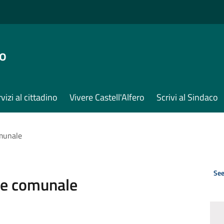
ro
vizi al cittadino
Vivere Castell'Alfero
Scrivi al Sindaco
omunale
See
te comunale