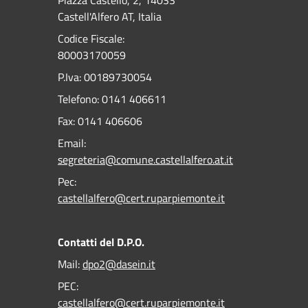
Piazza Castello, 2, 14033
Castell'Alfero AT, Italia
Codice Fiscale:
80003170059
P.Iva: 00189730054
Telefono:
0141 406611
Fax:
0141 406606
Email:
segreteria@comune.castellalfero.at.it
Pec:
castellalfero@cert.ruparpiemonte.it
Contatti del D.P.O.
Mail:
dpo2@dasein.it
PEC:
castellalfero@cert.ruparpiemonte.it