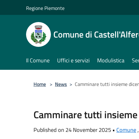
Salta al contenuto principale
Regione Piemonte
Comune di Castell'Alfe
Il Comune
Uffici e servizi
Modulistica
Ser
Home
>
News
>
Camminare tutti insieme dic
Camminare tutti insiem
Published on 24 November 2025 •
Comune