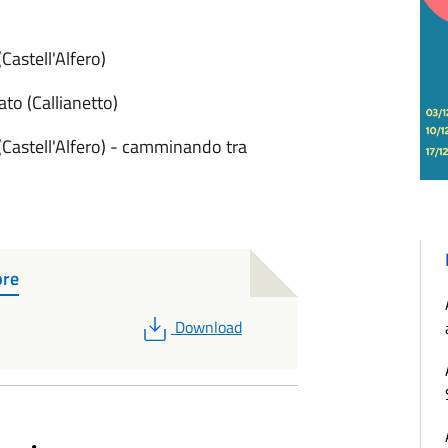
Castell'Alfero)
to (Callianetto)
(Castell'Alfero) - camminando tra
bre
PDF
Download