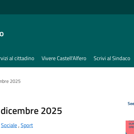
ro
vizi al cittadino
Vivere Castell'Alfero
Scrivi al Sindaco
embre 2025
See
e dicembre 2025
,
Sociale
,
Sport