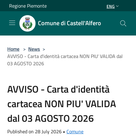
Salta al contenuto principale
Regione Piemonte
ENG
Comune di Castell'Alfero
Home
>
News
>
AVVISO - Carta d'identità cartacea NON PIU' VALIDA dal
03 AGOSTO 2026
AVVISO - Carta d'identità
cartacea NON PIU' VALIDA
dal 03 AGOSTO 2026
Published on 28 July 2026 •
Comune