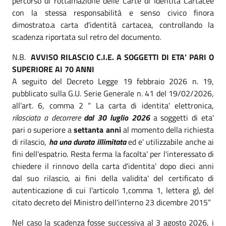
percorso di rottamazione delle Carte di Identità Cartacee
con la stessa responsabilità e senso civico finora
dimostrato.a carta d'identità cartacea, controllando la
scadenza riportata sul retro del documento.
N.B.
AVVISO RILASCIO C.I.E. A SOGGETTI DI ETA’ PARI O
SUPERIORE AI 70 ANNI
A seguito del Decreto Legge 19 febbraio 2026 n. 19,
pubblicato sulla G.U. Serie Generale n. 41 del 19/02/2026,
all’art. 6, comma 2 “ La carta di identita' elettronica,
rilasciata a decorrere
dal 30 luglio 2026
a soggetti di eta'
pari o superiore a
settanta anni
al momento della richiesta
di rilascio,
ha una durata illimitata
ed e' utilizzabile anche ai
fini dell'espatrio. Resta ferma la facolta' per l'interessato di
chiedere il rinnovo della carta d'identita' dopo dieci anni
dal suo rilascio, ai fini della validita' del certificato di
autenticazione di cui l'articolo 1,comma 1, lettera g), del
citato decreto del Ministro dell'interno 23 dicembre 2015”
Nel caso la scadenza fosse successiva al 3 agosto 2026, i