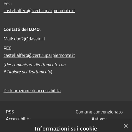
Pec:
castellalfero@cert.ruparpiemonte.it
Contatti del D.P.O.
Mail:
dpo2@dasein.it
PEC:
castellalfero@cert.ruparpiemonte.it
(
Per comunicare direttamente con
il Titolare del Trattamento
)
Dichiarazione di accessibilità
RSS
Comune convenzionato
Accessibility
Astigov
×
Privacy
Informazioni sui cookie
Progetto
|
Convenzione
|