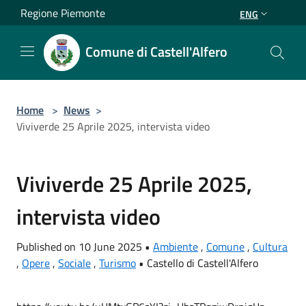
Salta al contenuto principale
Regione Piemonte
ENG
Comune di Castell'Alfero
Home
>
News
>
Viviverde 25 Aprile 2025, intervista video
Viviverde 25 Aprile 2025,
intervista video
Published on 10 June 2025 •
Ambiente
,
Comune
,
Cultura
,
Opere
,
Sociale
,
Turismo
•
Castello di Castell'Alfero