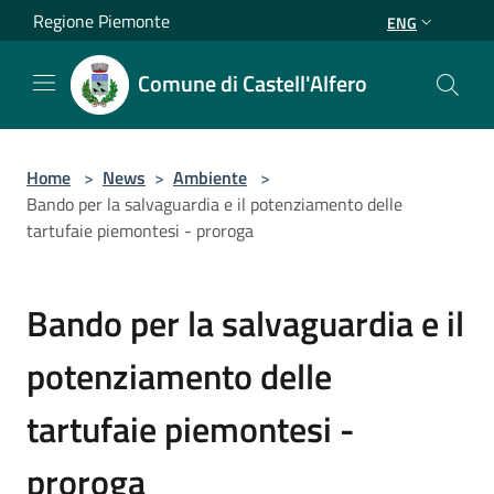
Salta al contenuto principale
Regione Piemonte
ENG
Comune di Castell'Alfero
Home
>
News
>
Ambiente
>
Bando per la salvaguardia e il potenziamento delle
tartufaie piemontesi - proroga
Bando per la salvaguardia e il
potenziamento delle
tartufaie piemontesi -
proroga