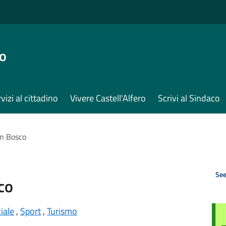
ro
vizi al cittadino
Vivere Castell'Alfero
Scrivi al Sindaco
n Bosco
See
co
iale
,
Sport
,
Turismo