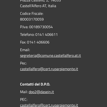
Piazza Castello, 2, 14033
Castell'Alfero AT, Italia
Codice Fiscale:
80003170059
P.Iva: 00189730054
Telefono:
0141 406611
Fax:
0141 406606
Email:
segreteria@comune.castellalfero.at.it
Pec:
castellalfero@cert.ruparpiemonte.it
Contatti del D.P.O.
Mail:
dpo2@dasein.it
PEC:
castellalfero@cert.ruparpiemonte.it