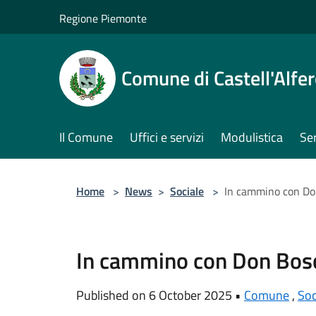
Salta al contenuto principale
Regione Piemonte
Comune di Castell'Alfe
Il Comune
Uffici e servizi
Modulistica
Ser
Home
>
News
>
Sociale
>
In cammino con Do
In cammino con Don Bos
Published on 6 October 2025 •
Comune
,
Soc