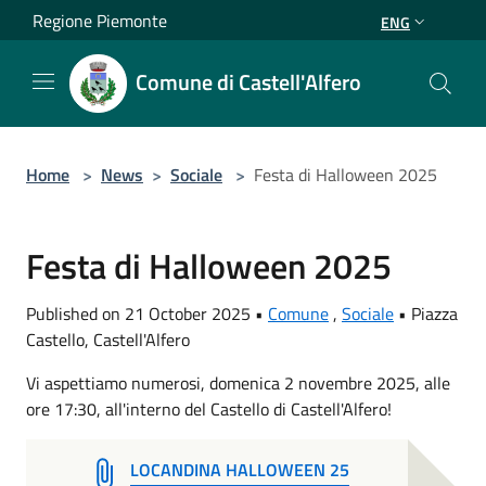
Salta al contenuto principale
Regione Piemonte
ENG
Comune di Castell'Alfero
Home
>
News
>
Sociale
>
Festa di Halloween 2025
Festa di Halloween 2025
Published on 21 October 2025 •
Comune
,
Sociale
•
Piazza
Castello, Castell'Alfero
Vi aspettiamo numerosi, domenica 2 novembre 2025, alle
ore 17:30, all'interno del Castello di Castell'Alfero!
LOCANDINA HALLOWEEN 25