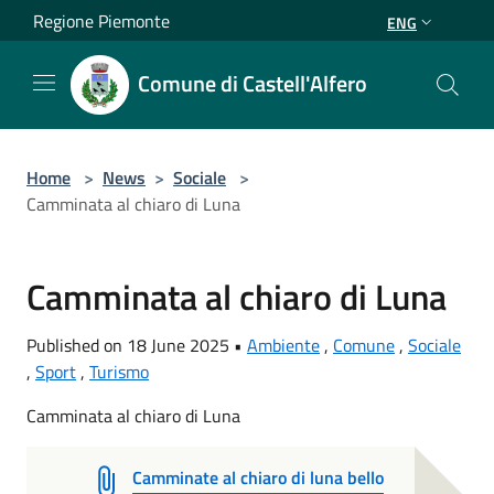
Salta al contenuto principale
Regione Piemonte
ENG
Comune di Castell'Alfero
Home
>
News
>
Sociale
>
Camminata al chiaro di Luna
Camminata al chiaro di Luna
Published on 18 June 2025 •
Ambiente
,
Comune
,
Sociale
,
Sport
,
Turismo
Camminata al chiaro di Luna
Camminate al chiaro di luna bello