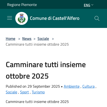
Salta al contenuto principale
Regione Piemonte
ENG
Comune di Castell'Alfero
Home
>
News
>
Sociale
>
Camminare tutti insieme ottobre 2025
Camminare tutti insieme
ottobre 2025
Published on 29 September 2025 •
Ambiente
,
Cultura
,
Sociale
,
Sport
,
Turismo
Camminare tutti insieme ottobre 2025