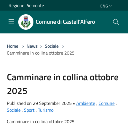
Salta al contenuto principale
Regione Piemonte
ENG
Comune di Castell'Alfero
Home
>
News
>
Sociale
>
Camminare in collina ottobre 2025
Camminare in collina ottobre
2025
Published on 29 September 2025 •
Ambiente
,
Comune
,
Sociale
,
Sport
,
Turismo
Camminare in collina ottobre 2025