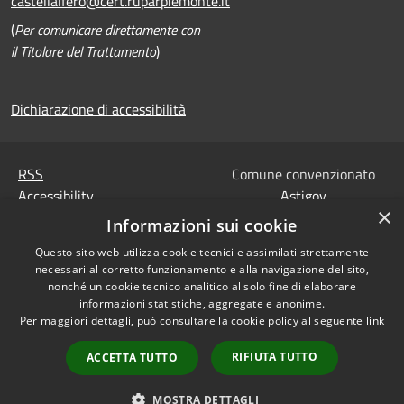
castellalfero@cert.ruparpiemonte.it
(
Per comunicare direttamente con
il Titolare del Trattamento
)
Dichiarazione di accessibilità
RSS
Comune convenzionato
Accessibility
Astigov
×
Privacy
Informazioni sui cookie
Progetto
|
Convenzione
|
Cookie
Adesioni
Questo sito web utilizza cookie tecnici e assimilati strettamente
Sitemap
necessari al corretto funzionamento e alla navigazione del sito,
Codice Univoco IPA,
nonché un cookie tecnico analitico al solo fine di elaborare
•
Accesso redazione
Tesoreria e Coordinate
informazioni statistiche, aggregate e anonime.
Per maggiori dettagli, può consultare la cookie policy al seguente
link
bancarie
Dati di contatto DPO
RIFIUTA TUTTO
ACCETTA TUTTO
Dichiarazione di
accessibilità
MOSTRA DETTAGLI