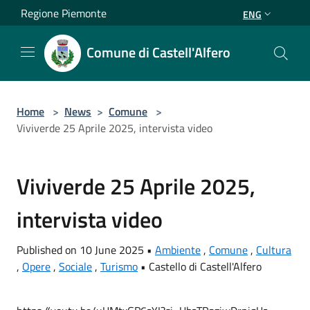
Salta al contenuto principale
Regione Piemonte
ENG
Comune di Castell'Alfero
Home
>
News
>
Comune
>
Viviverde 25 Aprile 2025, intervista video
Viviverde 25 Aprile 2025,
intervista video
Published on 10 June 2025 •
Ambiente
,
Comune
,
Cultura
,
Opere
,
Sociale
,
Turismo
•
Castello di Castell'Alfero