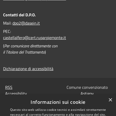
Contatti del D.P.O.
Mail:
dpo2@dasein.it
PEC:
castellalfero@cert.ruparpiemonte.it
(
Per comunicare direttamente con
il Titolare del Trattamento
)
Dichiarazione di accessibilità
RSS
Comune convenzionato
Accessibility
Astigov
×
Privacy
Informazioni sui cookie
Progetto
|
Convenzione
|
Cookie
Adesioni
Questo sito web utilizza cookie tecnici e assimilati strettamente
Sitemap
necessari al corretto funzionamento e alla navigazione del sito,