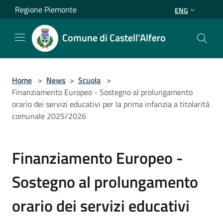
Salta al contenuto principale
Regione Piemonte
ENG
Comune di Castell'Alfero
Home
>
News
>
Scuola
>
Finanziamento Europeo - Sostegno al prolungamento
orario dei servizi educativi per la prima infanzia a titolarità
comunale 2025/2026
Finanziamento Europeo -
Sostegno al prolungamento
orario dei servizi educativi