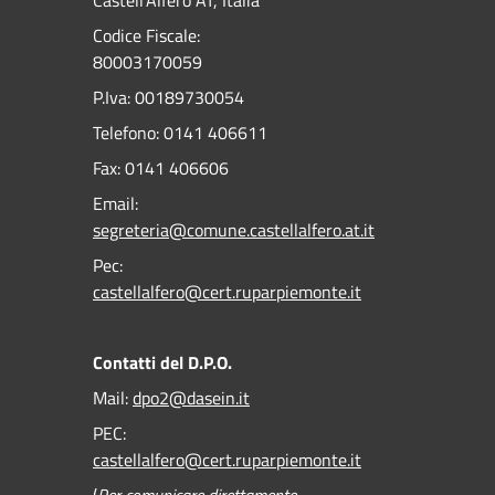
Castell'Alfero AT, Italia
Codice Fiscale:
80003170059
P.Iva: 00189730054
Telefono:
0141 406611
Fax:
0141 406606
Email:
segreteria@comune.castellalfero.at.it
Pec:
castellalfero@cert.ruparpiemonte.it
Contatti del D.P.O.
Mail:
dpo2@dasein.it
PEC:
castellalfero@cert.ruparpiemonte.it