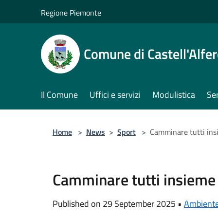
Salta al contenuto principale
Regione Piemonte
Comune di Castell'Alfe
Il Comune
Uffici e servizi
Modulistica
Ser
Home
>
News
>
Sport
>
Camminare tutti ins
Camminare tutti insieme
Published on 29 September 2025 •
Ambient