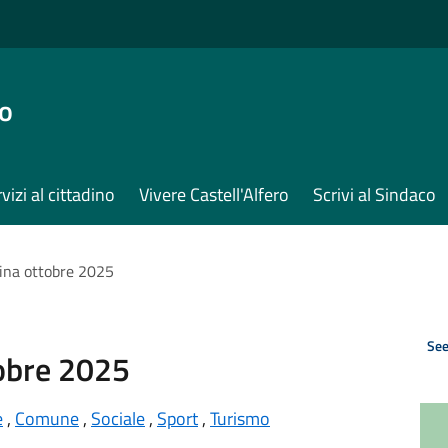
ro
vizi al cittadino
Vivere Castell'Alfero
Scrivi al Sindaco
ina ottobre 2025
See
tobre 2025
e
,
Comune
,
Sociale
,
Sport
,
Turismo