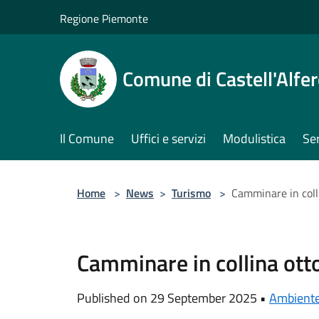
Salta al contenuto principale
Regione Piemonte
Comune di Castell'Alfe
Il Comune
Uffici e servizi
Modulistica
Ser
Home
>
News
>
Turismo
>
Camminare in coll
Camminare in collina ot
Published on 29 September 2025 •
Ambient