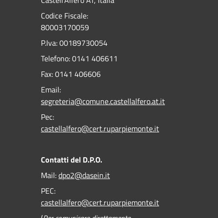
Castell'Alfero AT, Italia
Codice Fiscale:
80003170059
P.Iva: 00189730054
Telefono:
0141 406611
Fax:
0141 406606
Email:
segreteria@comune.castellalfero.at.it
Pec:
castellalfero@cert.ruparpiemonte.it
Contatti del D.P.O.
Mail:
dpo2@dasein.it
PEC:
castellalfero@cert.ruparpiemonte.it