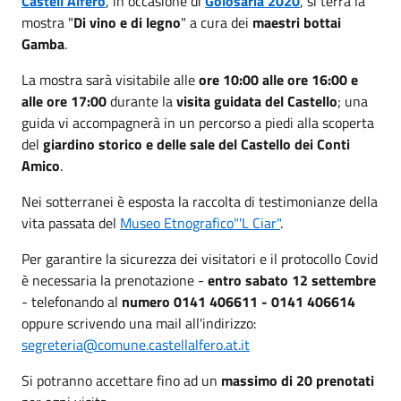
Castell'Alfero
, in occasione di
Golosaria 2020
, si terrà la
mostra "
Di vino e di legno
" a cura dei
maestri bottai
Gamba
.
La mostra sarà visitabile alle
ore 10:00 alle ore 16:00 e
alle ore 17:00
durante la
visita
guidata del Castello
; una
guida vi accompagnerà in un percorso a piedi alla scoperta
del
giardino storico e delle sale del Castello dei Conti
Amico
.
Nei sotterranei è esposta la raccolta di testimonianze della
vita passata del
Museo Etnografico"'L Ciar"
.
Per garantire la sicurezza dei visitatori e il protocollo Covid
è necessaria la prenotazione -
entro sabato 12 settembre
- telefonando al
numero 0141 406611 - 0141 406614
oppure scrivendo una mail all'indirizzo:
segreteria@comune.castellalfero.at.it
Si potranno accettare fino ad un
massimo di 20 prenotati