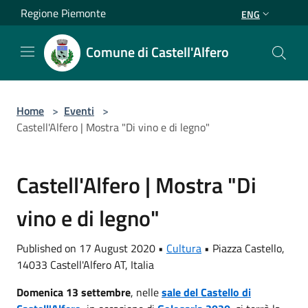
Salta al contenuto principale
Regione Piemonte
ENG
Comune di Castell'Alfero
Home
>
Eventi
>
Castell'Alfero | Mostra "Di vino e di legno"
Castell'Alfero | Mostra "Di
vino e di legno"
Published on 17 August 2020 •
Cultura
•
Piazza Castello,
14033 Castell'Alfero AT, Italia
Domenica 13 settembre
, nelle
sale del Castello di