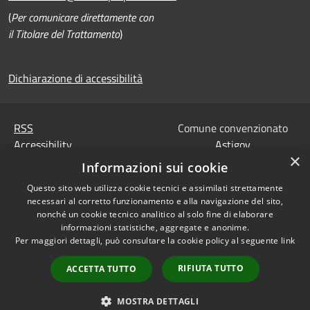
(
Per comunicare direttamente con
il Titolare del Trattamento
)
Dichiarazione di accessibilità
RSS
Comune convenzionato
Accessibility
Astigov
×
Privacy
Informazioni sui cookie
Progetto
|
Convenzione
|
Cookie
Adesioni
Questo sito web utilizza cookie tecnici e assimilati strettamente
Sitemap
necessari al corretto funzionamento e alla navigazione del sito,
Codice Univoco IPA,
nonché un cookie tecnico analitico al solo fine di elaborare
•
Accesso redazione
Tesoreria e Coordinate
informazioni statistiche, aggregate e anonime.
Per maggiori dettagli, può consultare la cookie policy al seguente
link
bancarie
Dati di contatto DPO
RIFIUTA TUTTO
ACCETTA TUTTO
Dichiarazione di
accessibilità
MOSTRA DETTAGLI