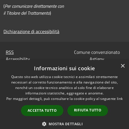
(
Per comunicare direttamente con
il Titolare del Trattamento
)
Dichiarazione di accessibilità
RSS
Comune convenzionato
Accessibility
Astigov
×
Privacy
Informazioni sui cookie
Progetto
|
Convenzione
|
Cookie
Adesioni
Questo sito web utilizza cookie tecnici e assimilati strettamente
Sitemap
necessari al corretto funzionamento e alla navigazione del sito,
Codice Univoco IPA,
nonché un cookie tecnico analitico al solo fine di elaborare
•
Accesso redazione
Tesoreria e Coordinate
informazioni statistiche, aggregate e anonime.
Per maggiori dettagli, può consultare la cookie policy al seguente
link
bancarie
Dati di contatto DPO
RIFIUTA TUTTO
ACCETTA TUTTO
Dichiarazione di
accessibilità
MOSTRA DETTAGLI