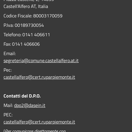
Castell'Alfero AT, Italia
Codice Fiscale: 80003170059
P.Iva: 00189730054
Telefono:
0141 406611
Fax:
0141 406606
Email:
segreteria@comune.castellalfero.at.it
Pec:
castellalfero@cert.ruparpiemonte.it
Contatti del D.P.O.
Mail:
dpo2@dasein.it
PEC:
castellalfero@cert.ruparpiemonte.it
(
Per comunicare direttamente con