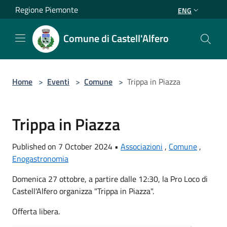
Salta al contenuto principale
Regione Piemonte
ENG
Comune di Castell'Alfero
Home
>
Eventi
>
Comune
>
Trippa in Piazza
Trippa in Piazza
Published on 7 October 2024 •
Associazioni
,
Comune
,
Enogastronomia
Domenica 27 ottobre, a partire dalle 12:30, la Pro Loco di
Castell'Alfero organizza "Trippa in Piazza".
Offerta libera.