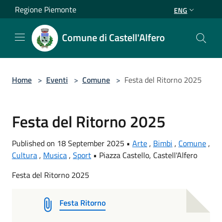
Salta al contenuto principale
Regione Piemonte
ENG
Comune di Castell'Alfero
Home
>
Eventi
>
Comune
>
Festa del Ritorno 2025
Festa del Ritorno 2025
Published on 18 September 2025 •
Arte
,
Bimbi
,
Comune
,
Cultura
,
Musica
,
Sport
•
Piazza Castello, Castell'Alfero
Festa del Ritorno 2025
Festa Ritorno