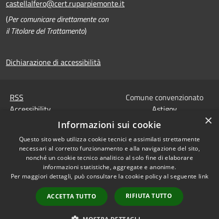
castellalfero@cert.ruparpiemonte.it
(
Per comunicare direttamente con
il Titolare del Trattamento
)
Dichiarazione di accessibilità
RSS
Comune convenzionato
Accessibility
Astigov
×
Privacy
Informazioni sui cookie
Progetto
|
Convenzione
|
Cookie
Adesioni
Questo sito web utilizza cookie tecnici e assimilati strettamente
Sitemap
necessari al corretto funzionamento e alla navigazione del sito,
Codice Univoco IPA,
nonché un cookie tecnico analitico al solo fine di elaborare
•
Accesso redazione
Tesoreria e Coordinate
informazioni statistiche, aggregate e anonime.
Per maggiori dettagli, può consultare la cookie policy al seguente
link
bancarie
Dati di contatto DPO
RIFIUTA TUTTO
ACCETTA TUTTO
Dichiarazione di
accessibilità