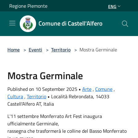
Salta al contenuto principale
Regione Piemonte
ENG
Comune di Castell'Alfero
Home
>
Eventi
>
Territorio
>
Mostra Germinale
Mostra Germinale
Published on 10 September 2025 •
Arte
,
Comune
,
Cultura
,
Territorio
•
Località Rebrondata, 14033
Castell'Alfero AT, Italia
L'11 settembre Monferrato Art Fest inaugura
ufficialmente Germinale,
rassegna che trasformerà le colline del Basso Monferrato