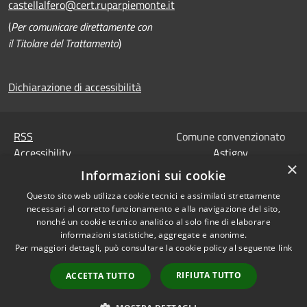
castellalfero@cert.ruparpiemonte.it
(
Per comunicare direttamente con
il Titolare del Trattamento
)
Dichiarazione di accessibilità
RSS
Comune convenzionato
Accessibility
Astigov
×
Privacy
Informazioni sui cookie
Progetto
|
Convenzione
|
Cookie
Adesioni
Questo sito web utilizza cookie tecnici e assimilati strettamente
Sitemap
necessari al corretto funzionamento e alla navigazione del sito,
Codice Univoco IPA,
nonché un cookie tecnico analitico al solo fine di elaborare
•
Accesso redazione
Tesoreria e Coordinate
informazioni statistiche, aggregate e anonime.
Per maggiori dettagli, può consultare la cookie policy al seguente
link
bancarie
Dati di contatto DPO
RIFIUTA TUTTO
ACCETTA TUTTO
Dichiarazione di
accessibilità