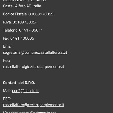
Castell'Alfero AT, Italia
Codice Fiscale: 80003170059
P.Iva: 00189730054
Telefono:
0141 406611
Fax:
0141 406606
Email:
segreteria@comune.castellalfero.at.it
Pec:
castellalfero@cert.ruparpiemonte.it
Contatti del D.P.O.
Mail:
dpo2@dasein.it
PEC:
castellalfero@cert.ruparpiemonte.it
(
Per comunicare direttamente con