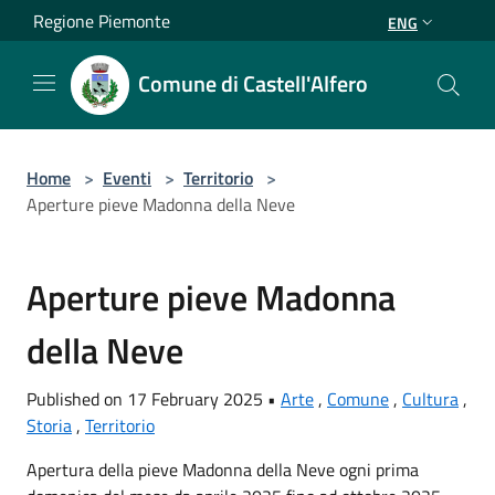
Salta al contenuto principale
Regione Piemonte
ENG
Comune di Castell'Alfero
Home
>
Eventi
>
Territorio
>
Aperture pieve Madonna della Neve
Aperture pieve Madonna
della Neve
Published on 17 February 2025 •
Arte
,
Comune
,
Cultura
,
Storia
,
Territorio
Apertura della pieve Madonna della Neve ogni prima