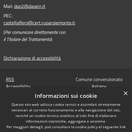
Mail:
dpo2@dasein.it
PEC:
castellalfero@cert.ruparpiemonte.it
(
Per comunicare direttamente con
il Titolare del Trattamento
)
Dichiarazione di accessibilità
RSS
Comune convenzionato
Accessibility
Astigov
×
Privacy
Informazioni sui cookie
Progetto
|
Convenzione
|
Cookie
Adesioni
Questo sito web utilizza cookie tecnici e assimilati strettamente
Sitemap
necessari al corretto funzionamento e alla navigazione del sito,
Codice Univoco IPA,
nonché un cookie tecnico analitico al solo fine di elaborare
•
Accesso redazione
Tesoreria e Coordinate
informazioni statistiche, aggregate e anonime.
Per maggiori dettagli, può consultare la cookie policy al seguente
link
bancarie