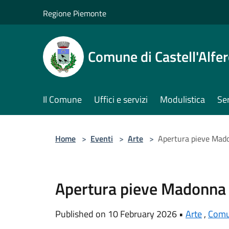
Salta al contenuto principale
Regione Piemonte
Comune di Castell'Alfe
Il Comune
Uffici e servizi
Modulistica
Ser
Home
>
Eventi
>
Arte
>
Apertura pieve Mad
Apertura pieve Madonna 
Published on 10 February 2026 •
Arte
,
Com