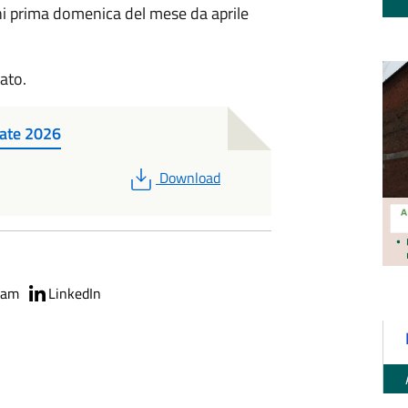
i prima domenica del mese da aprile
gato.
ate 2026
PDF
Download
ram
LinkedIn