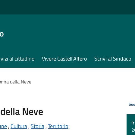
ro
vizi al cittadino
Vivere Castell'Alfero
Scrivi al Sindaco
onna della Neve
See
della Neve
f
une
,
Cultura
,
Storia
,
Territorio
2